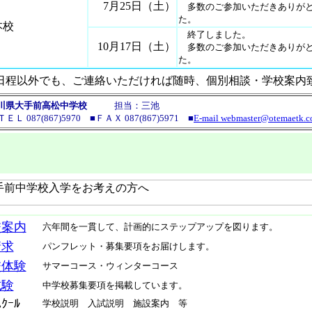
7月25日（土）
多数のご参加いただきありがと
た。
本校
終了しました。
10月17日（土）
多数のご参加いただきありがと
た。
日程以外でも、ご連絡いただければ随時、個別相談・学校案内
川県大手前高松中学校
担当：三池
ＥＬ 087(867)5970
■ＦＡＸ 087(867)5971 ■
E-mail webmaster@otemaetk.
校案内
六年間を一貫して、計画的にステップアップを図ります。
請求
パンフレット・募集要項をお届けします。
校体験
サマーコース・ウィンターコース
試験
中学校募集要項を掲載しています。
ｸｰﾙ
学校説明 入試説明 施設案内 等