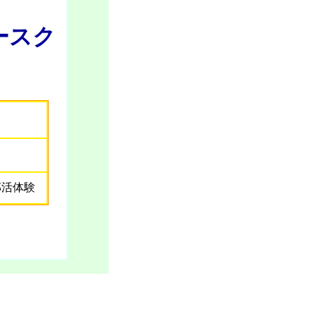
スク
）
部活体験