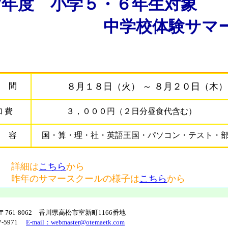
7年度
小学５・６年生対象
学校体験サマー
 間
８月１８日（火） ～ ８月２０日（木）
加 費
３，０００円（２日分昼食代含む
 容
国・算・理・社・英語王国・パソコン・テスト・
細は
こちら
から
サマースクールの様子は
こちら
から
61-8062 香川県高松市室新町1166番地
-5971
E-mail：webmaster@otemaetk.com