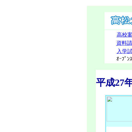
高校
資料
入学
ｵｰﾌﾟﾝ
平成2