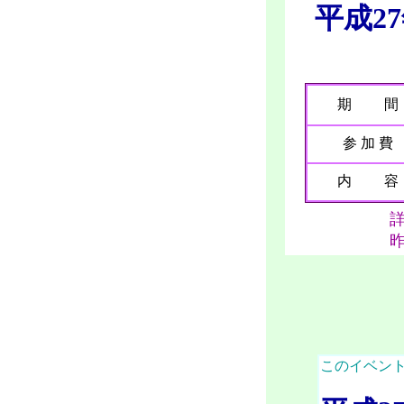
平成27
中学
期 間
参 加 費
内 容
昨年のウィ
このイベン