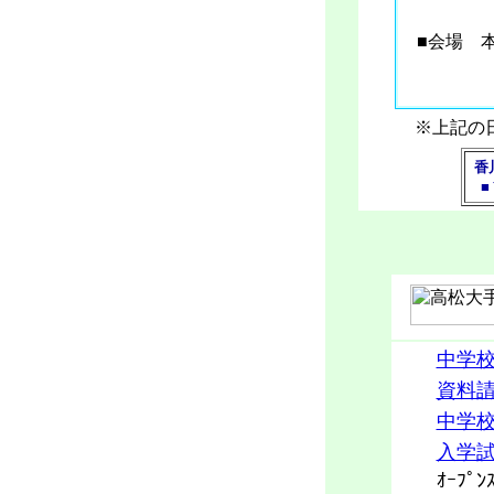
■会場 
※上記の
香
■Ｔ
中学
資料
中学
入学
ｵｰﾌﾟﾝｽ