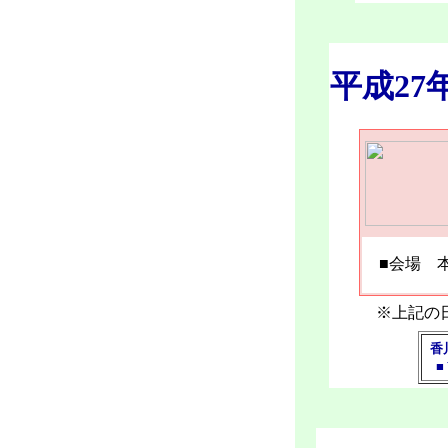
平成
■会場 
※上記の
香
■Ｔ