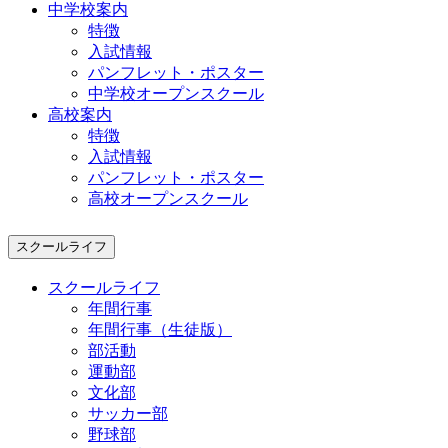
中学校案内
特徴
入試情報
パンフレット・ポスター
中学校オープンスクール
高校案内
特徴
入試情報
パンフレット・ポスター
高校オープンスクール
スクールライフ
スクールライフ
年間行事
年間行事（生徒版）
部活動
運動部
文化部
サッカー部
野球部