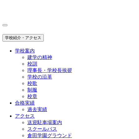
学校紹介・アクセス
学校案内
建学の精神
校訓
理事長・学校長挨拶
学校の沿革
校歌
制服
校章
合格実績
過去実績
アクセス
送迎駐車場案内
スクールバス
倉田学園グラウンド