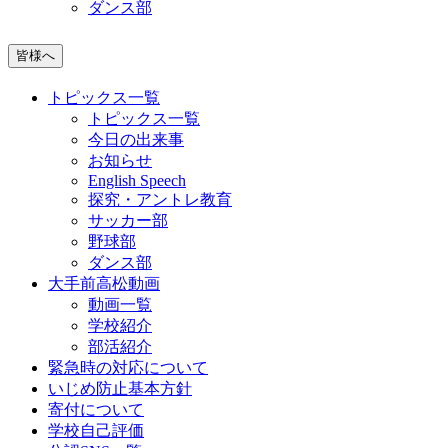
ダンス部
皆様へ
トピックス一覧
トピックス一覧
今日の出来事
お知らせ
English Speech
探究・アントレ教育
サッカー部
野球部
ダンス部
大手前高松動画
動画一覧
学校紹介
部活紹介
緊急時の対応について
いじめ防止基本方針
寄付について
学校自己評価