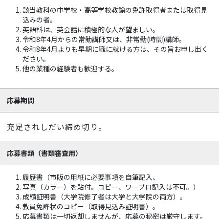
該当教科の中学校・高等学校教諭の免許取得者または取得見
込みの者。
英語科は、英会話に積極的な人が望ましい。
令和8年4月からの常勤講師又は、非常勤(時間)講師。
令和8年4月よりも早期に職に就ける方は、その旨お申し出く
ださい。
他の業種の経験者も歓迎する。
応募期間
充足されしだい締め切り。
応募書類
（書類審査用）
履歴書（市販の用紙に必要事項を自筆記入、
写真（カラー）を貼付。コピー、ワープロ記入は不可。）
成績証明書（大学院修了者は大学と大学院の両方）。
教員免許状のコピー（取得見込み証明書）。
応募書類は一切返却しませんが、応募の秘密は厳守します。