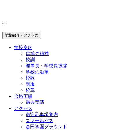
学校紹介・アクセス
学校案内
建学の精神
校訓
理事長・学校長挨拶
学校の沿革
校歌
制服
校章
合格実績
過去実績
アクセス
送迎駐車場案内
スクールバス
倉田学園グラウンド