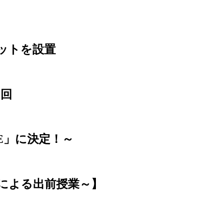
ットを設置
2回
E」に決定！～
による出前授業～】