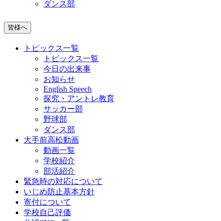
ダンス部
皆様へ
トピックス一覧
トピックス一覧
今日の出来事
お知らせ
English Speech
探究・アントレ教育
サッカー部
野球部
ダンス部
大手前高松動画
動画一覧
学校紹介
部活紹介
緊急時の対応について
いじめ防止基本方針
寄付について
学校自己評価