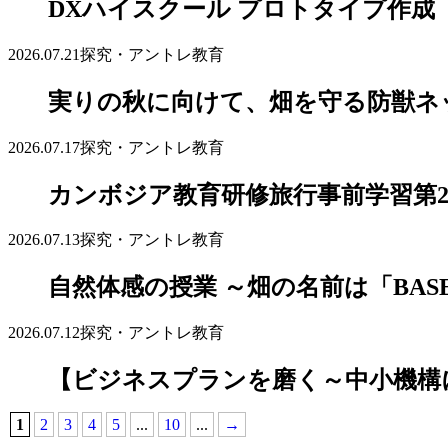
DXハイスクール プロトタイプ作成
2026.07.21
探究・アントレ教育
実りの秋に向けて、畑を守る防獣ネ
2026.07.17
探究・アントレ教育
カンボジア教育研修旅行事前学習第
2026.07.13
探究・アントレ教育
自然体感の授業 ～畑の名前は「BAS
2026.07.12
探究・アントレ教育
【ビジネスプランを磨く～中小機構
1
2
3
4
5
...
10
...
→