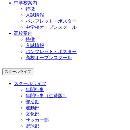
中学校案内
特徴
入試情報
パンフレット・ポスター
中学校オープンスクール
高校案内
特徴
入試情報
パンフレット・ポスター
高校オープンスクール
スクールライフ
スクールライフ
年間行事
年間行事（生徒版）
部活動
運動部
文化部
サッカー部
野球部