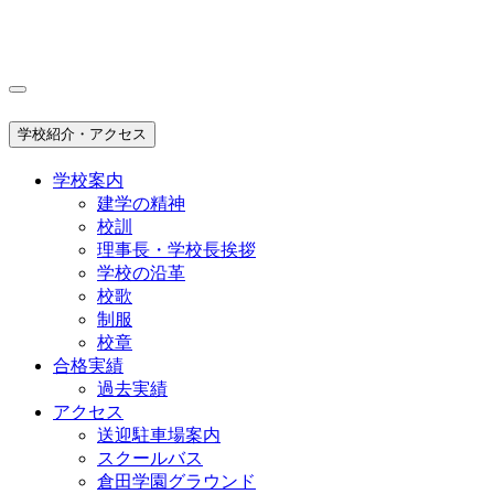
学校紹介・アクセス
学校案内
建学の精神
校訓
理事長・学校長挨拶
学校の沿革
校歌
制服
校章
合格実績
過去実績
アクセス
送迎駐車場案内
スクールバス
倉田学園グラウンド