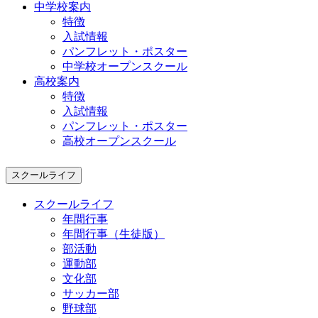
中学校案内
特徴
入試情報
パンフレット・ポスター
中学校オープンスクール
高校案内
特徴
入試情報
パンフレット・ポスター
高校オープンスクール
スクールライフ
スクールライフ
年間行事
年間行事（生徒版）
部活動
運動部
文化部
サッカー部
野球部