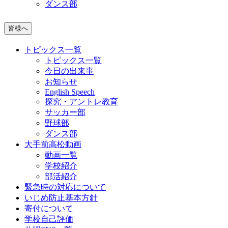
ダンス部
皆様へ
トピックス一覧
トピックス一覧
今日の出来事
お知らせ
English Speech
探究・アントレ教育
サッカー部
野球部
ダンス部
大手前高松動画
動画一覧
学校紹介
部活紹介
緊急時の対応について
いじめ防止基本方針
寄付について
学校自己評価