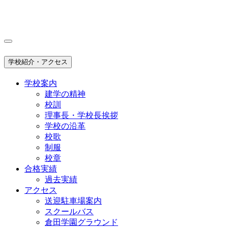
学校紹介・アクセス
学校案内
建学の精神
校訓
理事長・学校長挨拶
学校の沿革
校歌
制服
校章
合格実績
過去実績
アクセス
送迎駐車場案内
スクールバス
倉田学園グラウンド