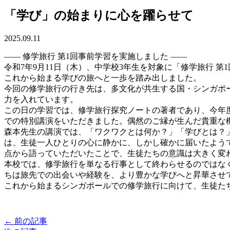
「学び」の始まりに心を躍らせて
2025.09.11
―― 修学旅行 第1回事前学習を実施しました ――
令和7年9月11日（木）、中学校3年生を対象に「修学旅行
これから始まる学びの旅へと一歩を踏み出しました。
今回の修学旅行の行き先は、多文化が共生する国・シンガポ
力を入れています。
この日の学習では、修学旅行探究ノートの著者であり、今年
での特別講演をいただきました。偶然のご縁が生んだ貴重な
森本先生の講演では、「ワクワクとは何か？」「学びとは？
は、生徒一人ひとりの心に静かに、しかし確かに届いたよう
点から語っていただいたことで、生徒たちの意識は大きく変
本校では、修学旅行を単なる行事として終わらせるのではな
ちは旅先での出会いや経験を、より豊かな学びへと昇華させ
これから始まるシンガポールでの修学旅行に向けて、生徒た
← 前の記事