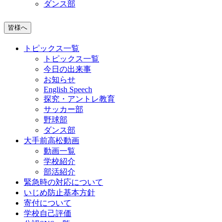
ダンス部
皆様へ
トピックス一覧
トピックス一覧
今日の出来事
お知らせ
English Speech
探究・アントレ教育
サッカー部
野球部
ダンス部
大手前高松動画
動画一覧
学校紹介
部活紹介
緊急時の対応について
いじめ防止基本方針
寄付について
学校自己評価