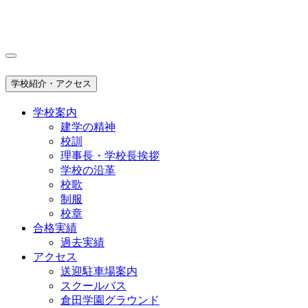
学校紹介・アクセス
学校案内
建学の精神
校訓
理事長・学校長挨拶
学校の沿革
校歌
制服
校章
合格実績
過去実績
アクセス
送迎駐車場案内
スクールバス
倉田学園グラウンド