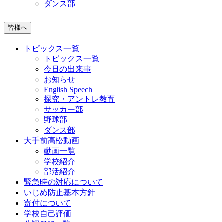
ダンス部
皆様へ
トピックス一覧
トピックス一覧
今日の出来事
お知らせ
English Speech
探究・アントレ教育
サッカー部
野球部
ダンス部
大手前高松動画
動画一覧
学校紹介
部活紹介
緊急時の対応について
いじめ防止基本方針
寄付について
学校自己評価