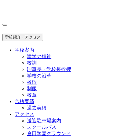
学校紹介・アクセス
学校案内
建学の精神
校訓
理事長・学校長挨拶
学校の沿革
校歌
制服
校章
合格実績
過去実績
アクセス
送迎駐車場案内
スクールバス
倉田学園グラウンド