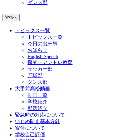
ダンス部
皆様へ
トピックス一覧
トピックス一覧
今日の出来事
お知らせ
English Speech
探究・アントレ教育
サッカー部
野球部
ダンス部
大手前高松動画
動画一覧
学校紹介
部活紹介
緊急時の対応について
いじめ防止基本方針
寄付について
学校自己評価