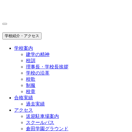
学校紹介・アクセス
学校案内
建学の精神
校訓
理事長・学校長挨拶
学校の沿革
校歌
制服
校章
合格実績
過去実績
アクセス
送迎駐車場案内
スクールバス
倉田学園グラウンド