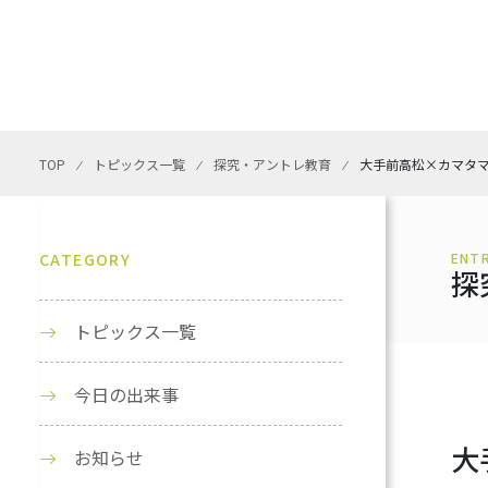
TOP
⁄
トピックス一覧
⁄
探究・アントレ教育
⁄
大手前高松×カマタ
CATEGORY
ENT
探
トピックス一覧
今日の出来事
大
お知らせ