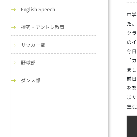
English Speech
中学
た。
探究・アントレ教育
クラ
のイ
サッカー部
今日
「カ
野球部
まし
前日
ダンス部
を楽
また
生徒