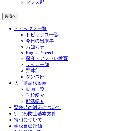
ダンス部
皆様へ
トピックス一覧
トピックス一覧
今日の出来事
お知らせ
English Speech
探究・アントレ教育
サッカー部
野球部
ダンス部
大手前高松動画
動画一覧
学校紹介
部活紹介
緊急時の対応について
いじめ防止基本方針
寄付について
学校自己評価