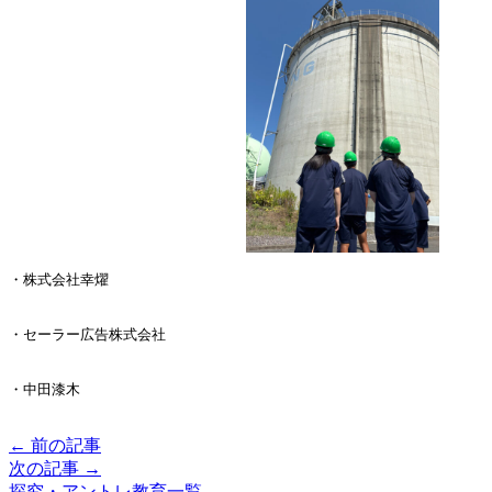
・株式会社幸燿
・セーラー広告株式会社
・中田漆木
← 前の記事
次の記事 →
探究・アントレ教育一覧