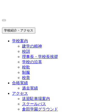
学校紹介・アクセス
学校案内
建学の精神
校訓
理事長・学校長挨拶
学校の沿革
校歌
制服
校章
合格実績
過去実績
アクセス
送迎駐車場案内
スクールバス
倉田学園グラウンド