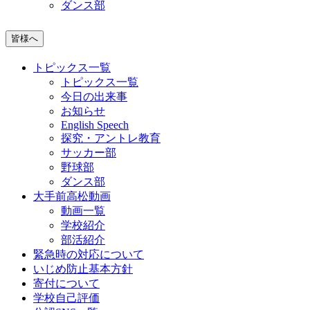
ダンス部
皆様へ
トピックス一覧
トピックス一覧
今日の出来事
お知らせ
English Speech
探究・アントレ教育
サッカー部
野球部
ダンス部
大手前高松動画
動画一覧
学校紹介
部活紹介
緊急時の対応について
いじめ防止基本方針
寄付について
学校自己評価