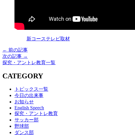
新コーステレビ取材
← 前の記事
次の記事 →
探究・アントレ教育一覧
CATEGORY
トピックス一覧
今日の出来事
お知らせ
English Speech
探究・アントレ教育
サッカー部
野球部
ダンス部