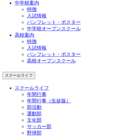
中学校案内
特徴
入試情報
パンフレット・ポスター
中学校オープンスクール
高校案内
特徴
入試情報
パンフレット・ポスター
高校オープンスクール
スクールライフ
スクールライフ
年間行事
年間行事（生徒版）
部活動
運動部
文化部
サッカー部
野球部