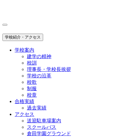
学校紹介・アクセス
学校案内
建学の精神
校訓
理事長・学校長挨拶
学校の沿革
校歌
制服
校章
合格実績
過去実績
アクセス
送迎駐車場案内
スクールバス
倉田学園グラウンド