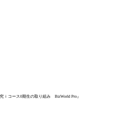
ス0期生の取り組み BizWorld Pro』