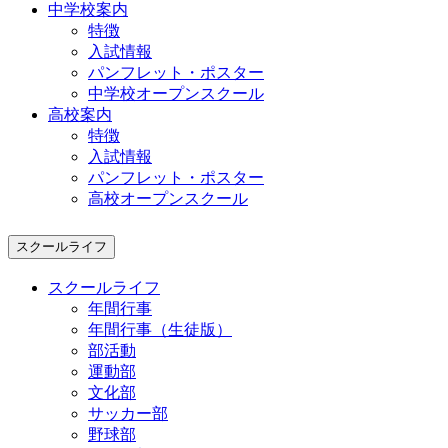
中学校案内
特徴
入試情報
パンフレット・ポスター
中学校オープンスクール
高校案内
特徴
入試情報
パンフレット・ポスター
高校オープンスクール
スクールライフ
スクールライフ
年間行事
年間行事（生徒版）
部活動
運動部
文化部
サッカー部
野球部