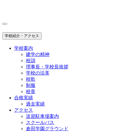
学校紹介・アクセス
学校案内
建学の精神
校訓
理事長・学校長挨拶
学校の沿革
校歌
制服
校章
合格実績
過去実績
アクセス
送迎駐車場案内
スクールバス
倉田学園グラウンド