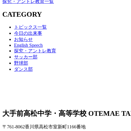
探究・アントレ教育一覧
CATEGORY
トピックス一覧
今日の出来事
お知らせ
English Speech
探究・アントレ教育
サッカー部
野球部
ダンス部
大手前高松中学・高等学校
OTEMAE TA
〒761-8062香川県高松市室新町1166番地