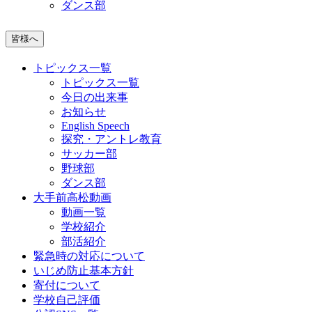
ダンス部
皆様へ
トピックス一覧
トピックス一覧
今日の出来事
お知らせ
English Speech
探究・アントレ教育
サッカー部
野球部
ダンス部
大手前高松動画
動画一覧
学校紹介
部活紹介
緊急時の対応について
いじめ防止基本方針
寄付について
学校自己評価