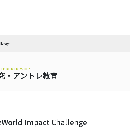
llenge
REPRENEURSHIP
究・アントレ教育
zWorld Impact Challenge