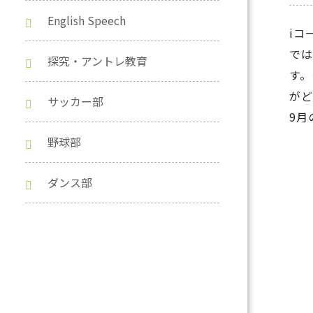
English Speech
iコ
では
探究・アントレ教育
す。
がど
サッカー部
9月
野球部
ダンス部