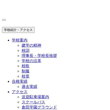
学校紹介・アクセス
学校案内
建学の精神
校訓
理事長・学校長挨拶
学校の沿革
校歌
制服
校章
合格実績
過去実績
アクセス
送迎駐車場案内
スクールバス
倉田学園グラウンド