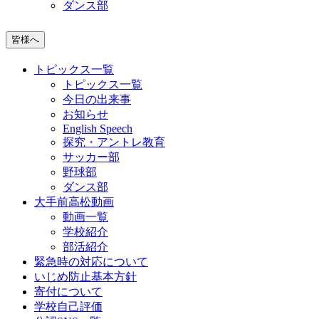
ダンス部
皆様へ
トピックス一覧
トピックス一覧
今日の出来事
お知らせ
English Speech
探究・アントレ教育
サッカー部
野球部
ダンス部
大手前高松動画
動画一覧
学校紹介
部活紹介
緊急時の対応について
いじめ防止基本方針
寄付について
学校自己評価