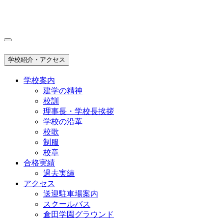
学校紹介・アクセス
学校案内
建学の精神
校訓
理事長・学校長挨拶
学校の沿革
校歌
制服
校章
合格実績
過去実績
アクセス
送迎駐車場案内
スクールバス
倉田学園グラウンド