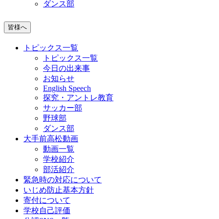
ダンス部
皆様へ
トピックス一覧
トピックス一覧
今日の出来事
お知らせ
English Speech
探究・アントレ教育
サッカー部
野球部
ダンス部
大手前高松動画
動画一覧
学校紹介
部活紹介
緊急時の対応について
いじめ防止基本方針
寄付について
学校自己評価