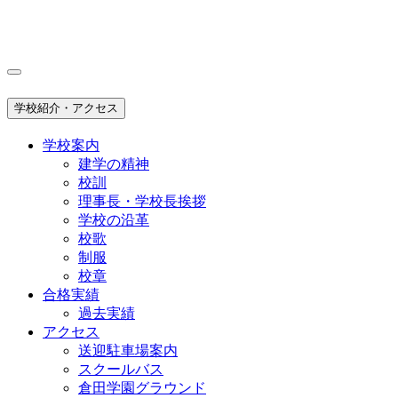
学校紹介・アクセス
学校案内
建学の精神
校訓
理事長・学校長挨拶
学校の沿革
校歌
制服
校章
合格実績
過去実績
アクセス
送迎駐車場案内
スクールバス
倉田学園グラウンド