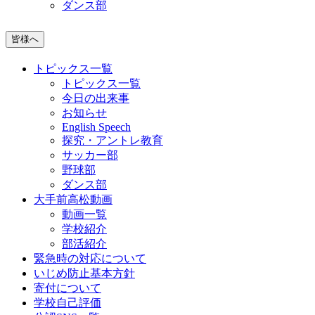
ダンス部
皆様へ
トピックス一覧
トピックス一覧
今日の出来事
お知らせ
English Speech
探究・アントレ教育
サッカー部
野球部
ダンス部
大手前高松動画
動画一覧
学校紹介
部活紹介
緊急時の対応について
いじめ防止基本方針
寄付について
学校自己評価