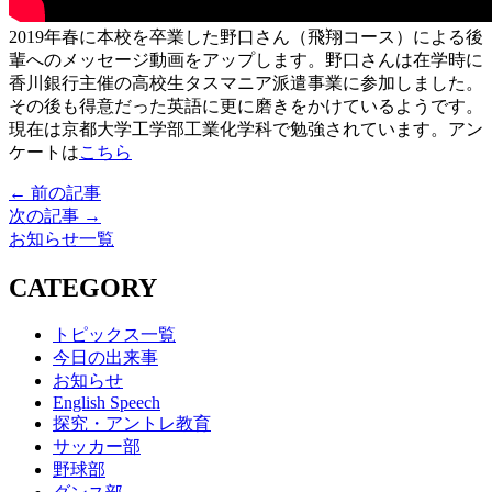
2019年春に本校を卒業した野口さん（飛翔コース）による後
輩へのメッセージ動画をアップします。野口さんは在学時に
香川銀行主催の高校生タスマニア派遣事業に参加しました。
その後も得意だった英語に更に磨きをかけているようです。
現在は京都大学工学部工業化学科で勉強されています。アン
ケートは
こちら
← 前の記事
次の記事 →
お知らせ一覧
CATEGORY
トピックス一覧
今日の出来事
お知らせ
English Speech
探究・アントレ教育
サッカー部
野球部