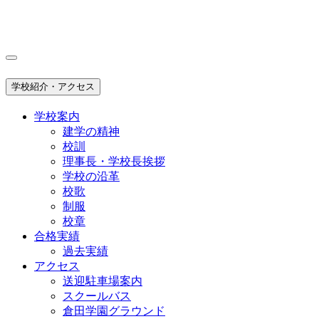
学校紹介・アクセス
学校案内
建学の精神
校訓
理事長・学校長挨拶
学校の沿革
校歌
制服
校章
合格実績
過去実績
アクセス
送迎駐車場案内
スクールバス
倉田学園グラウンド