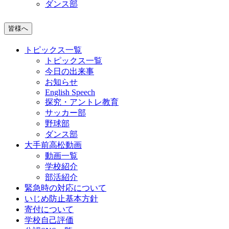
ダンス部
皆様へ
トピックス一覧
トピックス一覧
今日の出来事
お知らせ
English Speech
探究・アントレ教育
サッカー部
野球部
ダンス部
大手前高松動画
動画一覧
学校紹介
部活紹介
緊急時の対応について
いじめ防止基本方針
寄付について
学校自己評価