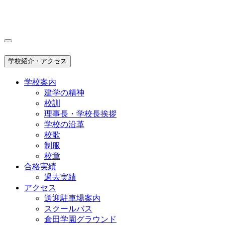
学校紹介・アクセス
学校案内
建学の精神
校訓
理事長・学校長挨拶
学校の沿革
校歌
制服
校章
合格実績
過去実績
アクセス
送迎駐車場案内
スクールバス
倉田学園グラウンド