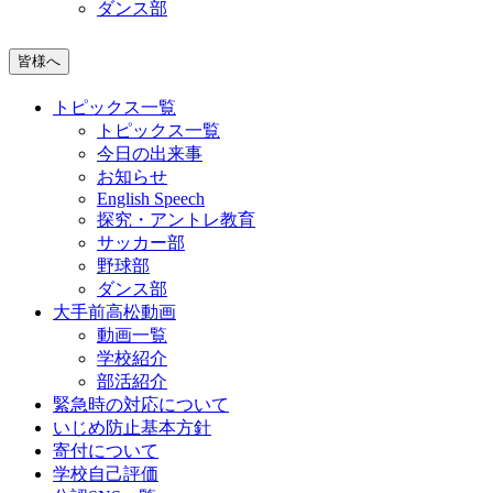
ダンス部
皆様へ
トピックス一覧
トピックス一覧
今日の出来事
お知らせ
English Speech
探究・アントレ教育
サッカー部
野球部
ダンス部
大手前高松動画
動画一覧
学校紹介
部活紹介
緊急時の対応について
いじめ防止基本方針
寄付について
学校自己評価