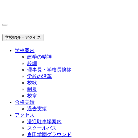
学校紹介・アクセス
学校案内
建学の精神
校訓
理事長・学校長挨拶
学校の沿革
校歌
制服
校章
合格実績
過去実績
アクセス
送迎駐車場案内
スクールバス
倉田学園グラウンド