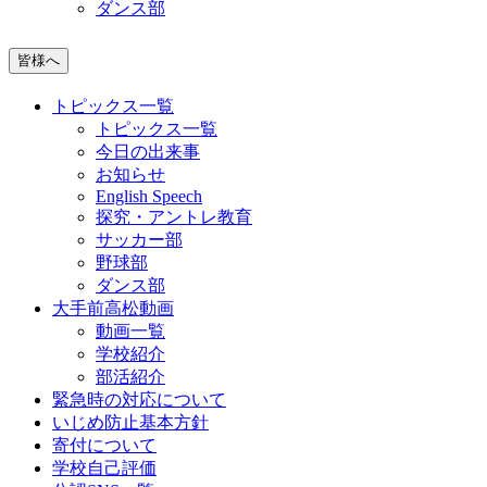
ダンス部
皆様へ
トピックス一覧
トピックス一覧
今日の出来事
お知らせ
English Speech
探究・アントレ教育
サッカー部
野球部
ダンス部
大手前高松動画
動画一覧
学校紹介
部活紹介
緊急時の対応について
いじめ防止基本方針
寄付について
学校自己評価