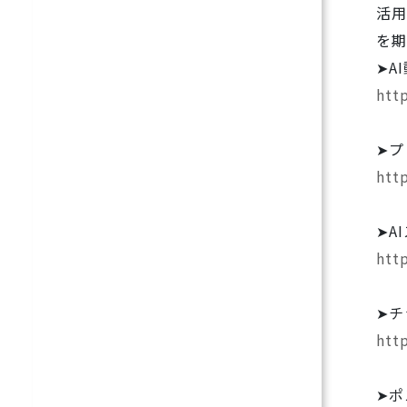
活用
を期
➤A
htt
➤プ
htt
➤A
htt
➤チ
htt
➤ポ