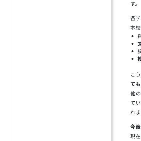
す。
各学
本校
こう
ても
他の
てい
れま
今後
現在