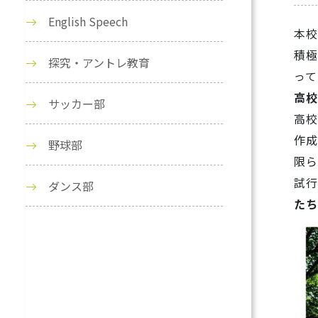
English Speech
本校
積極
探究・アントレ教育
って
高校
サッカー部
高校
作成
野球部
限ら
試
ダンス部
たち