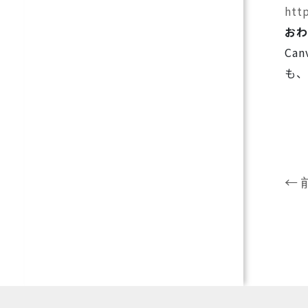
htt
おわ
Ca
も、
← 