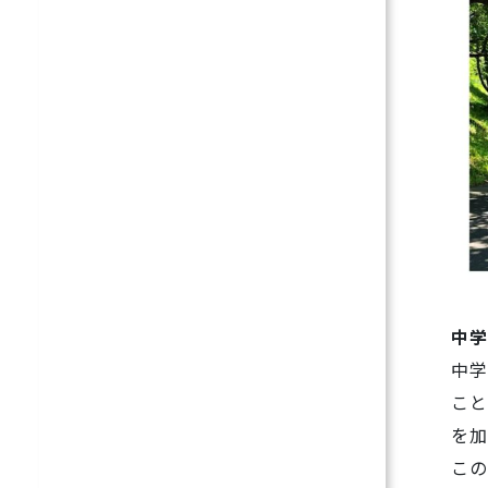
中学
中学
こと
を加
この