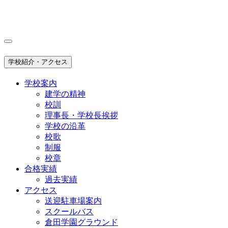
学校紹介・アクセス
学校案内
建学の精神
校訓
理事長・学校長挨拶
学校の沿革
校歌
制服
校章
合格実績
過去実績
アクセス
送迎駐車場案内
スクールバス
倉田学園グラウンド