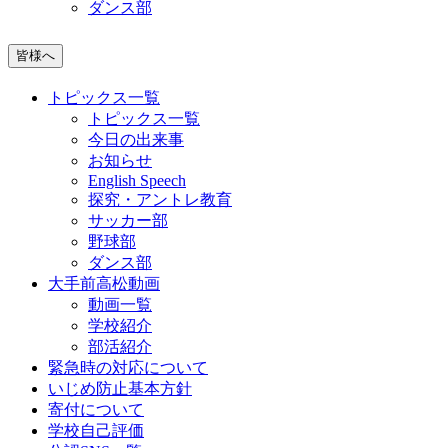
ダンス部
皆様へ
トピックス一覧
トピックス一覧
今日の出来事
お知らせ
English Speech
探究・アントレ教育
サッカー部
野球部
ダンス部
大手前高松動画
動画一覧
学校紹介
部活紹介
緊急時の対応について
いじめ防止基本方針
寄付について
学校自己評価