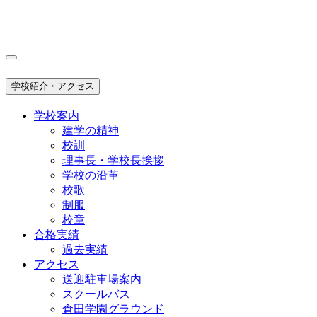
学校紹介・アクセス
学校案内
建学の精神
校訓
理事長・学校長挨拶
学校の沿革
校歌
制服
校章
合格実績
過去実績
アクセス
送迎駐車場案内
スクールバス
倉田学園グラウンド