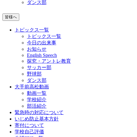
ダンス部
皆様へ
トピックス一覧
トピックス一覧
今日の出来事
お知らせ
English Speech
探究・アントレ教育
サッカー部
野球部
ダンス部
大手前高松動画
動画一覧
学校紹介
部活紹介
緊急時の対応について
いじめ防止基本方針
寄付について
学校自己評価