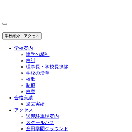
学校紹介・アクセス
学校案内
建学の精神
校訓
理事長・学校長挨拶
学校の沿革
校歌
制服
校章
合格実績
過去実績
アクセス
送迎駐車場案内
スクールバス
倉田学園グラウンド