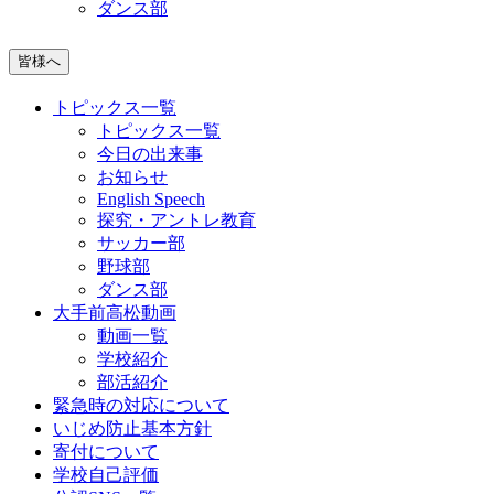
ダンス部
皆様へ
トピックス一覧
トピックス一覧
今日の出来事
お知らせ
English Speech
探究・アントレ教育
サッカー部
野球部
ダンス部
大手前高松動画
動画一覧
学校紹介
部活紹介
緊急時の対応について
いじめ防止基本方針
寄付について
学校自己評価