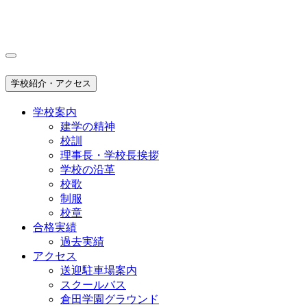
学校紹介・アクセス
学校案内
建学の精神
校訓
理事長・学校長挨拶
学校の沿革
校歌
制服
校章
合格実績
過去実績
アクセス
送迎駐車場案内
スクールバス
倉田学園グラウンド