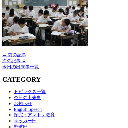
← 前の記事
次の記事 →
今日の出来事一覧
CATEGORY
トピックス一覧
今日の出来事
お知らせ
English Speech
探究・アントレ教育
サッカー部
野球部