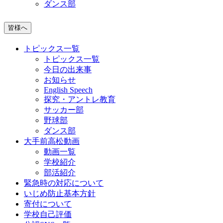
ダンス部
皆様へ
トピックス一覧
トピックス一覧
今日の出来事
お知らせ
English Speech
探究・アントレ教育
サッカー部
野球部
ダンス部
大手前高松動画
動画一覧
学校紹介
部活紹介
緊急時の対応について
いじめ防止基本方針
寄付について
学校自己評価