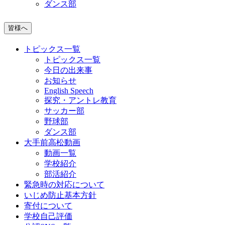
ダンス部
皆様へ
トピックス一覧
トピックス一覧
今日の出来事
お知らせ
English Speech
探究・アントレ教育
サッカー部
野球部
ダンス部
大手前高松動画
動画一覧
学校紹介
部活紹介
緊急時の対応について
いじめ防止基本方針
寄付について
学校自己評価