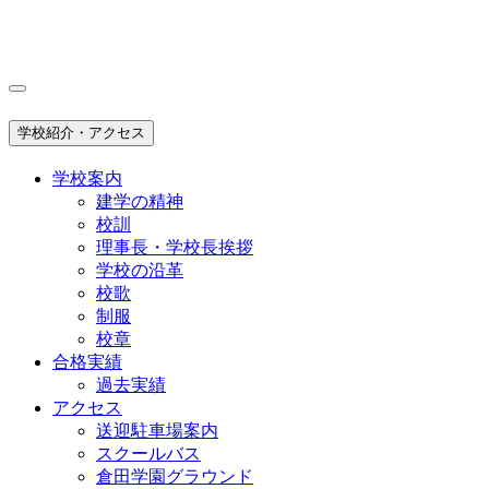
学校紹介・アクセス
学校案内
建学の精神
校訓
理事長・学校長挨拶
学校の沿革
校歌
制服
校章
合格実績
過去実績
アクセス
送迎駐車場案内
スクールバス
倉田学園グラウンド