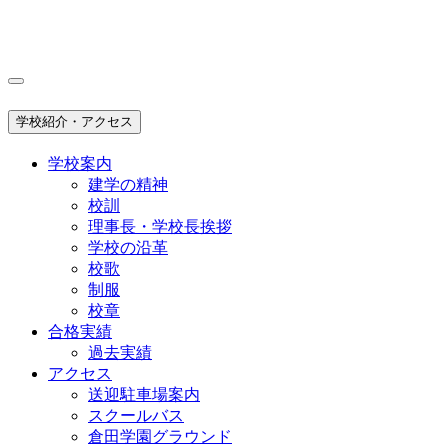
学校紹介・アクセス
学校案内
建学の精神
校訓
理事長・学校長挨拶
学校の沿革
校歌
制服
校章
合格実績
過去実績
アクセス
送迎駐車場案内
スクールバス
倉田学園グラウンド