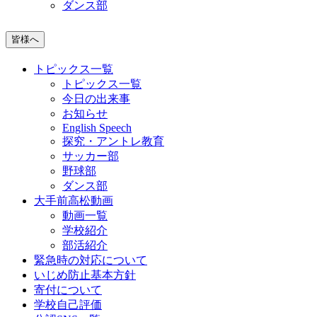
ダンス部
皆様へ
トピックス一覧
トピックス一覧
今日の出来事
お知らせ
English Speech
探究・アントレ教育
サッカー部
野球部
ダンス部
大手前高松動画
動画一覧
学校紹介
部活紹介
緊急時の対応について
いじめ防止基本方針
寄付について
学校自己評価