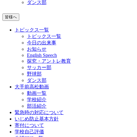
ダンス部
皆様へ
トピックス一覧
トピックス一覧
今日の出来事
お知らせ
English Speech
探究・アントレ教育
サッカー部
野球部
ダンス部
大手前高松動画
動画一覧
学校紹介
部活紹介
緊急時の対応について
いじめ防止基本方針
寄付について
学校自己評価