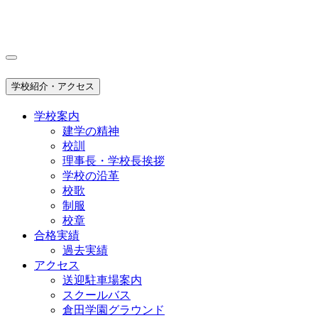
学校紹介・アクセス
学校案内
建学の精神
校訓
理事長・学校長挨拶
学校の沿革
校歌
制服
校章
合格実績
過去実績
アクセス
送迎駐車場案内
スクールバス
倉田学園グラウンド