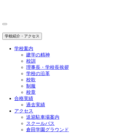
学校紹介・アクセス
学校案内
建学の精神
校訓
理事長・学校長挨拶
学校の沿革
校歌
制服
校章
合格実績
過去実績
アクセス
送迎駐車場案内
スクールバス
倉田学園グラウンド