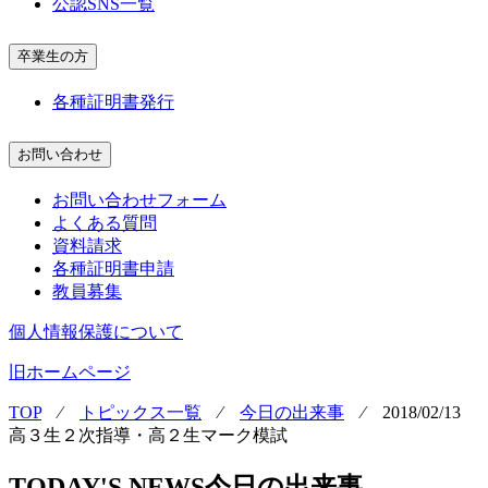
公認SNS一覧
卒業生の方
各種証明書発行
お問い合わせ
お問い合わせフォーム
よくある質問
資料請求
各種証明書申請
教員募集
個人情報保護について
旧ホームページ
TOP
⁄
トピックス一覧
⁄
今日の出来事
⁄
2018/02/13
高３生２次指導・高２生マーク模試
TODAY'S NEWS
今日の出来事