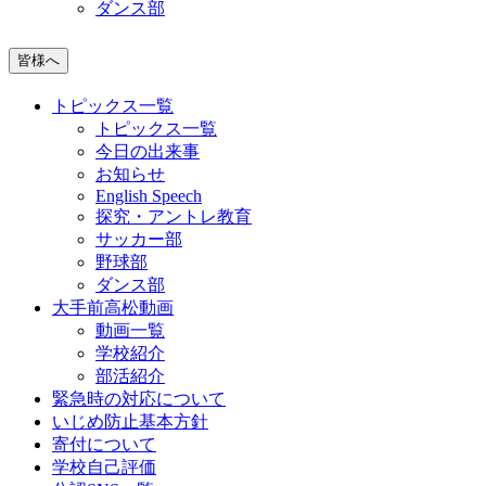
ダンス部
皆様へ
トピックス一覧
トピックス一覧
今日の出来事
お知らせ
English Speech
探究・アントレ教育
サッカー部
野球部
ダンス部
大手前高松動画
動画一覧
学校紹介
部活紹介
緊急時の対応について
いじめ防止基本方針
寄付について
学校自己評価