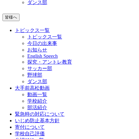
ダンス部
皆様へ
トピックス一覧
トピックス一覧
今日の出来事
お知らせ
English Speech
探究・アントレ教育
サッカー部
野球部
ダンス部
大手前高松動画
動画一覧
学校紹介
部活紹介
緊急時の対応について
いじめ防止基本方針
寄付について
学校自己評価