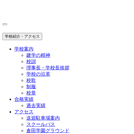
学校紹介・アクセス
学校案内
建学の精神
校訓
理事長・学校長挨拶
学校の沿革
校歌
制服
校章
合格実績
過去実績
アクセス
送迎駐車場案内
スクールバス
倉田学園グラウンド