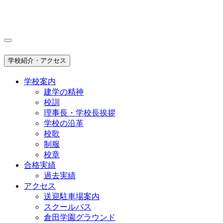
学校紹介・アクセス
学校案内
建学の精神
校訓
理事長・学校長挨拶
学校の沿革
校歌
制服
校章
合格実績
過去実績
アクセス
送迎駐車場案内
スクールバス
倉田学園グラウンド