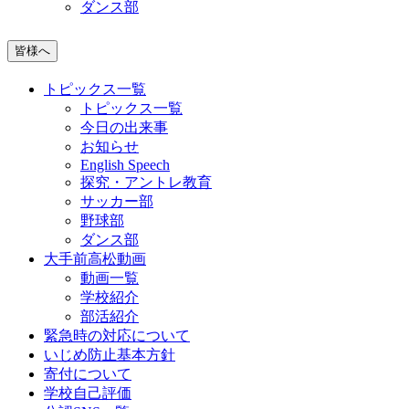
ダンス部
皆様へ
トピックス一覧
トピックス一覧
今日の出来事
お知らせ
English Speech
探究・アントレ教育
サッカー部
野球部
ダンス部
大手前高松動画
動画一覧
学校紹介
部活紹介
緊急時の対応について
いじめ防止基本方針
寄付について
学校自己評価