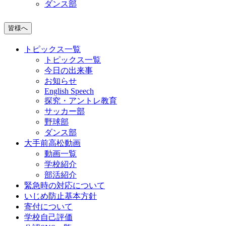
ダンス部
皆様へ
トピックス一覧
トピックス一覧
今日の出来事
お知らせ
English Speech
探究・アントレ教育
サッカー部
野球部
ダンス部
大手前高松動画
動画一覧
学校紹介
部活紹介
緊急時の対応について
いじめ防止基本方針
寄付について
学校自己評価