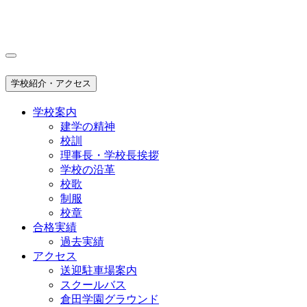
学校紹介・アクセス
学校案内
建学の精神
校訓
理事長・学校長挨拶
学校の沿革
校歌
制服
校章
合格実績
過去実績
アクセス
送迎駐車場案内
スクールバス
倉田学園グラウンド