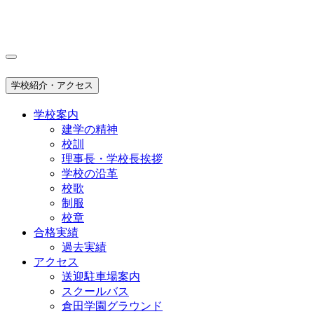
学校紹介・アクセス
学校案内
建学の精神
校訓
理事長・学校長挨拶
学校の沿革
校歌
制服
校章
合格実績
過去実績
アクセス
送迎駐車場案内
スクールバス
倉田学園グラウンド