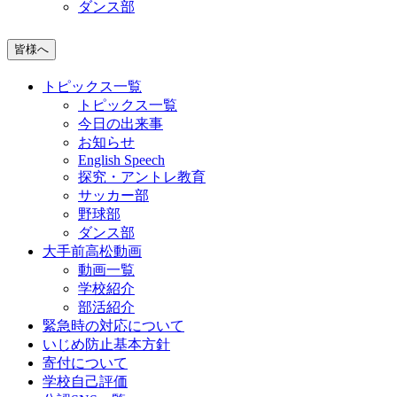
ダンス部
皆様へ
トピックス一覧
トピックス一覧
今日の出来事
お知らせ
English Speech
探究・アントレ教育
サッカー部
野球部
ダンス部
大手前高松動画
動画一覧
学校紹介
部活紹介
緊急時の対応について
いじめ防止基本方針
寄付について
学校自己評価