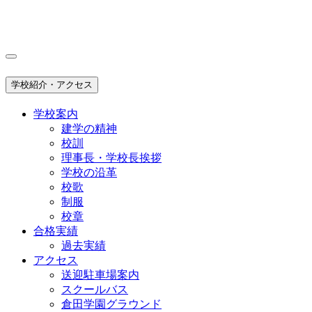
学校紹介・アクセス
学校案内
建学の精神
校訓
理事長・学校長挨拶
学校の沿革
校歌
制服
校章
合格実績
過去実績
アクセス
送迎駐車場案内
スクールバス
倉田学園グラウンド