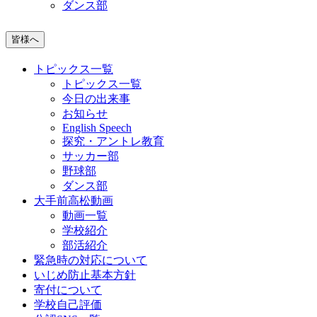
ダンス部
皆様へ
トピックス一覧
トピックス一覧
今日の出来事
お知らせ
English Speech
探究・アントレ教育
サッカー部
野球部
ダンス部
大手前高松動画
動画一覧
学校紹介
部活紹介
緊急時の対応について
いじめ防止基本方針
寄付について
学校自己評価