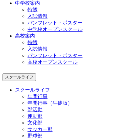
中学校案内
特徴
入試情報
パンフレット・ポスター
中学校オープンスクール
高校案内
特徴
入試情報
パンフレット・ポスター
高校オープンスクール
スクールライフ
スクールライフ
年間行事
年間行事（生徒版）
部活動
運動部
文化部
サッカー部
野球部