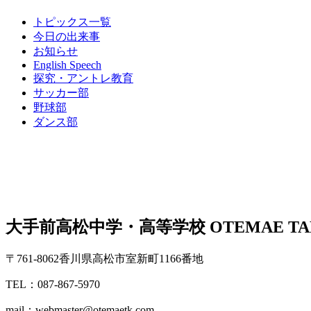
トピックス一覧
今日の出来事
お知らせ
English Speech
探究・アントレ教育
サッカー部
野球部
ダンス部
大手前高松中学・高等学校
OTEMAE TA
〒761-8062香川県高松市室新町1166番地
TEL：087-867-5970
mail：webmaster@otemaetk.com