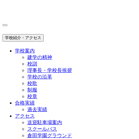
学校紹介・アクセス
学校案内
建学の精神
校訓
理事長・学校長挨拶
学校の沿革
校歌
制服
校章
合格実績
過去実績
アクセス
送迎駐車場案内
スクールバス
倉田学園グラウンド