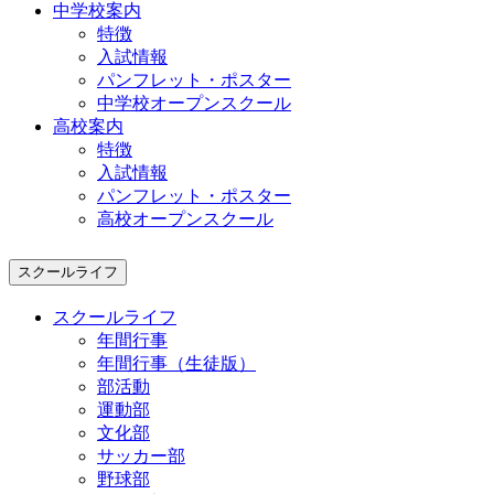
中学校案内
特徴
入試情報
パンフレット・ポスター
中学校オープンスクール
高校案内
特徴
入試情報
パンフレット・ポスター
高校オープンスクール
スクールライフ
スクールライフ
年間行事
年間行事（生徒版）
部活動
運動部
文化部
サッカー部
野球部