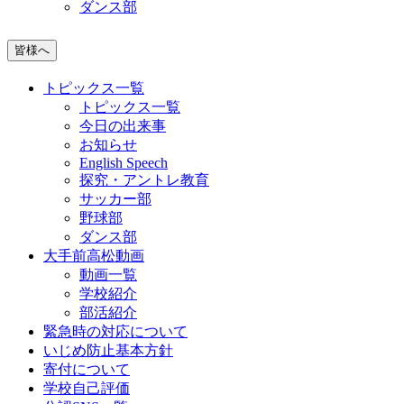
ダンス部
皆様へ
トピックス一覧
トピックス一覧
今日の出来事
お知らせ
English Speech
探究・アントレ教育
サッカー部
野球部
ダンス部
大手前高松動画
動画一覧
学校紹介
部活紹介
緊急時の対応について
いじめ防止基本方針
寄付について
学校自己評価