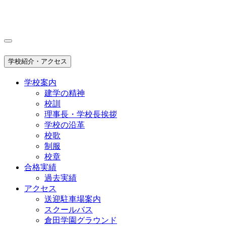
学校紹介・アクセス
学校案内
建学の精神
校訓
理事長・学校長挨拶
学校の沿革
校歌
制服
校章
合格実績
過去実績
アクセス
送迎駐車場案内
スクールバス
倉田学園グラウンド