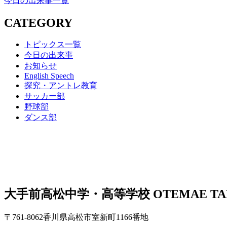
今日の出来事一覧
CATEGORY
トピックス一覧
今日の出来事
お知らせ
English Speech
探究・アントレ教育
サッカー部
野球部
ダンス部
大手前高松中学・高等学校
OTEMAE TA
〒761-8062香川県高松市室新町1166番地