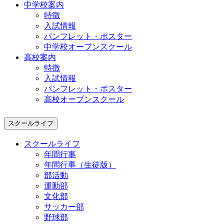
中学校案内
特徴
入試情報
パンフレット・ポスター
中学校オープンスクール
高校案内
特徴
入試情報
パンフレット・ポスター
高校オープンスクール
スクールライフ
スクールライフ
年間行事
年間行事（生徒版）
部活動
運動部
文化部
サッカー部
野球部