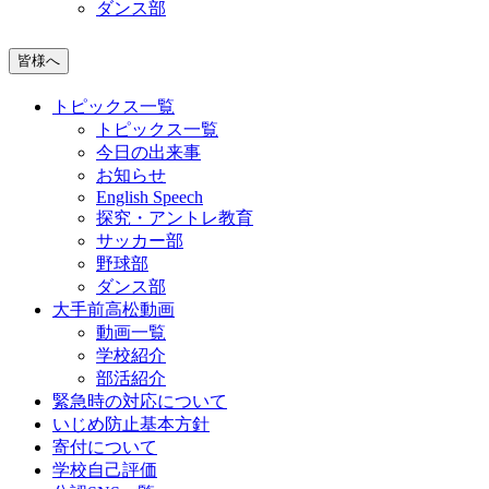
ダンス部
皆様へ
トピックス一覧
トピックス一覧
今日の出来事
お知らせ
English Speech
探究・アントレ教育
サッカー部
野球部
ダンス部
大手前高松動画
動画一覧
学校紹介
部活紹介
緊急時の対応について
いじめ防止基本方針
寄付について
学校自己評価