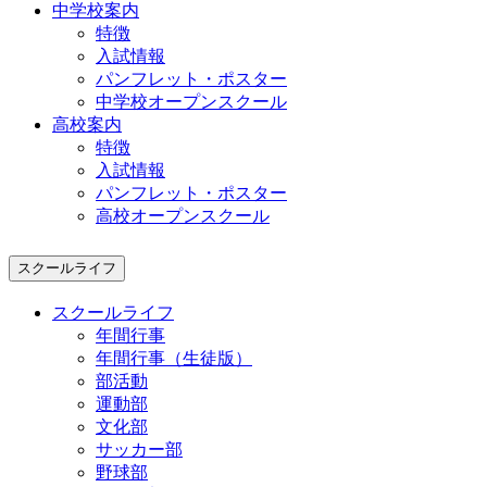
中学校案内
特徴
入試情報
パンフレット・ポスター
中学校オープンスクール
高校案内
特徴
入試情報
パンフレット・ポスター
高校オープンスクール
スクールライフ
スクールライフ
年間行事
年間行事（生徒版）
部活動
運動部
文化部
サッカー部
野球部