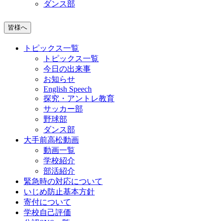
ダンス部
皆様へ
トピックス一覧
トピックス一覧
今日の出来事
お知らせ
English Speech
探究・アントレ教育
サッカー部
野球部
ダンス部
大手前高松動画
動画一覧
学校紹介
部活紹介
緊急時の対応について
いじめ防止基本方針
寄付について
学校自己評価