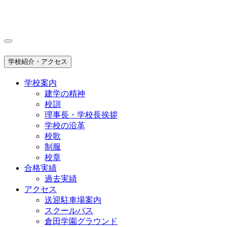
学校紹介・アクセス
学校案内
建学の精神
校訓
理事長・学校長挨拶
学校の沿革
校歌
制服
校章
合格実績
過去実績
アクセス
送迎駐車場案内
スクールバス
倉田学園グラウンド