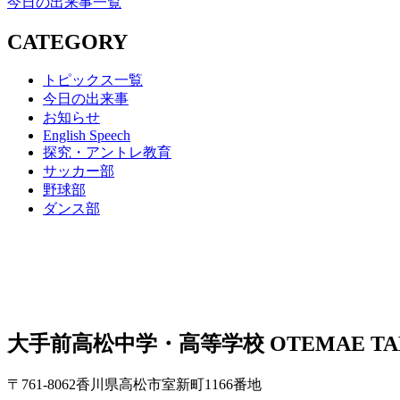
今日の出来事一覧
CATEGORY
トピックス一覧
今日の出来事
お知らせ
English Speech
探究・アントレ教育
サッカー部
野球部
ダンス部
大手前高松中学・高等学校
OTEMAE TA
〒761-8062香川県高松市室新町1166番地