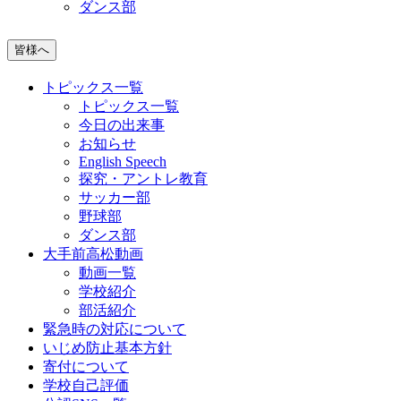
ダンス部
皆様へ
トピックス一覧
トピックス一覧
今日の出来事
お知らせ
English Speech
探究・アントレ教育
サッカー部
野球部
ダンス部
大手前高松動画
動画一覧
学校紹介
部活紹介
緊急時の対応について
いじめ防止基本方針
寄付について
学校自己評価