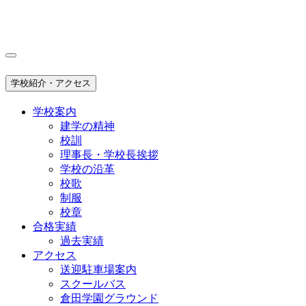
学校紹介・アクセス
学校案内
建学の精神
校訓
理事長・学校長挨拶
学校の沿革
校歌
制服
校章
合格実績
過去実績
アクセス
送迎駐車場案内
スクールバス
倉田学園グラウンド