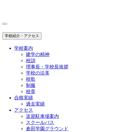
学校紹介・アクセス
学校案内
建学の精神
校訓
理事長・学校長挨拶
学校の沿革
校歌
制服
校章
合格実績
過去実績
アクセス
送迎駐車場案内
スクールバス
倉田学園グラウンド