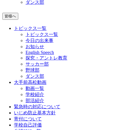
ダンス部
皆様へ
トピックス一覧
トピックス一覧
今日の出来事
お知らせ
English Speech
探究・アントレ教育
サッカー部
野球部
ダンス部
大手前高松動画
動画一覧
学校紹介
部活紹介
緊急時の対応について
いじめ防止基本方針
寄付について
学校自己評価