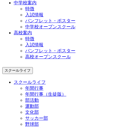
中学校案内
特徴
入試情報
パンフレット・ポスター
中学校オープンスクール
高校案内
特徴
入試情報
パンフレット・ポスター
高校オープンスクール
スクールライフ
スクールライフ
年間行事
年間行事（生徒版）
部活動
運動部
文化部
サッカー部
野球部