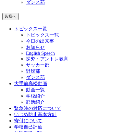
ダンス部
皆様へ
トピックス一覧
トピックス一覧
今日の出来事
お知らせ
English Speech
探究・アントレ教育
サッカー部
野球部
ダンス部
大手前高松動画
動画一覧
学校紹介
部活紹介
緊急時の対応について
いじめ防止基本方針
寄付について
学校自己評価