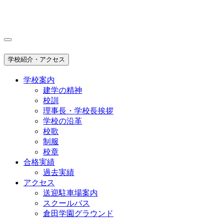
学校紹介・アクセス
学校案内
建学の精神
校訓
理事長・学校長挨拶
学校の沿革
校歌
制服
校章
合格実績
過去実績
アクセス
送迎駐車場案内
スクールバス
倉田学園グラウンド