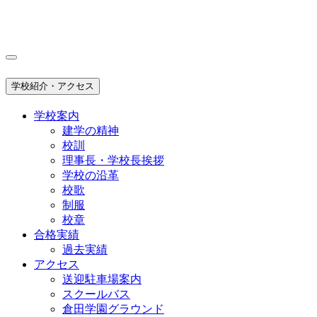
学校紹介・アクセス
学校案内
建学の精神
校訓
理事長・学校長挨拶
学校の沿革
校歌
制服
校章
合格実績
過去実績
アクセス
送迎駐車場案内
スクールバス
倉田学園グラウンド