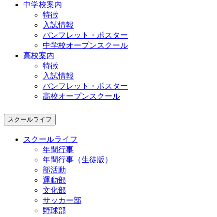
中学校案内
特徴
入試情報
パンフレット・ポスター
中学校オープンスクール
高校案内
特徴
入試情報
パンフレット・ポスター
高校オープンスクール
スクールライフ
スクールライフ
年間行事
年間行事（生徒版）
部活動
運動部
文化部
サッカー部
野球部