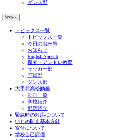
ダンス部
皆様へ
トピックス一覧
トピックス一覧
今日の出来事
お知らせ
English Speech
探究・アントレ教育
サッカー部
野球部
ダンス部
大手前高松動画
動画一覧
学校紹介
部活紹介
緊急時の対応について
いじめ防止基本方針
寄付について
学校自己評価