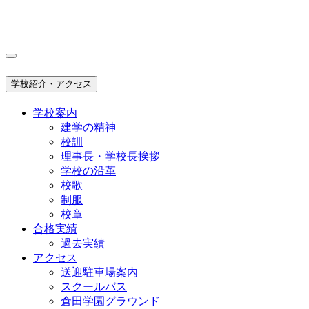
学校紹介・アクセス
学校案内
建学の精神
校訓
理事長・学校長挨拶
学校の沿革
校歌
制服
校章
合格実績
過去実績
アクセス
送迎駐車場案内
スクールバス
倉田学園グラウンド