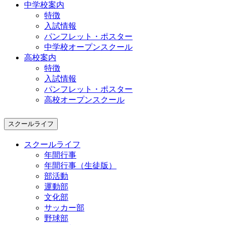
中学校案内
特徴
入試情報
パンフレット・ポスター
中学校オープンスクール
高校案内
特徴
入試情報
パンフレット・ポスター
高校オープンスクール
スクールライフ
スクールライフ
年間行事
年間行事（生徒版）
部活動
運動部
文化部
サッカー部
野球部