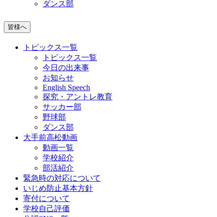
ダンス部
皆様へ
トピックス一覧
トピックス一覧
今日の出来事
お知らせ
English Speech
探究・アントレ教育
サッカー部
野球部
ダンス部
大手前高松動画
動画一覧
学校紹介
部活紹介
緊急時の対応について
いじめ防止基本方針
寄付について
学校自己評価