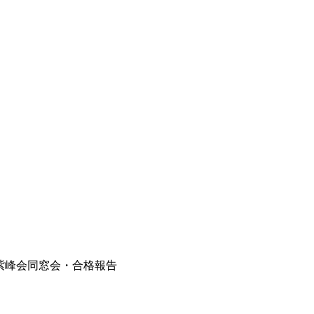
11 紫峰会同窓会・合格報告