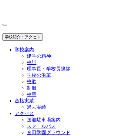
学校紹介・アクセス
学校案内
建学の精神
校訓
理事長・学校長挨拶
学校の沿革
校歌
制服
校章
合格実績
過去実績
アクセス
送迎駐車場案内
スクールバス
倉田学園グラウンド