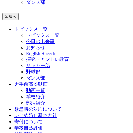
ダンス部
皆様へ
トピックス一覧
トピックス一覧
今日の出来事
お知らせ
English Speech
探究・アントレ教育
サッカー部
野球部
ダンス部
大手前高松動画
動画一覧
学校紹介
部活紹介
緊急時の対応について
いじめ防止基本方針
寄付について
学校自己評価