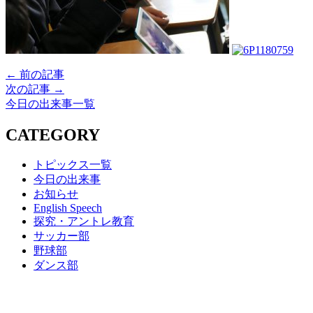
← 前の記事
次の記事 →
今日の出来事一覧
CATEGORY
トピックス一覧
今日の出来事
お知らせ
English Speech
探究・アントレ教育
サッカー部
野球部
ダンス部