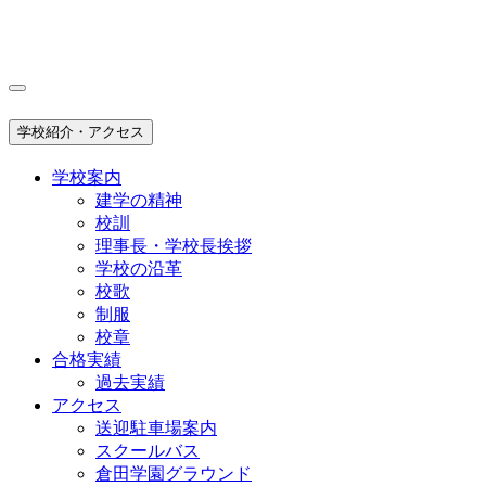
学校紹介・アクセス
学校案内
建学の精神
校訓
理事長・学校長挨拶
学校の沿革
校歌
制服
校章
合格実績
過去実績
アクセス
送迎駐車場案内
スクールバス
倉田学園グラウンド