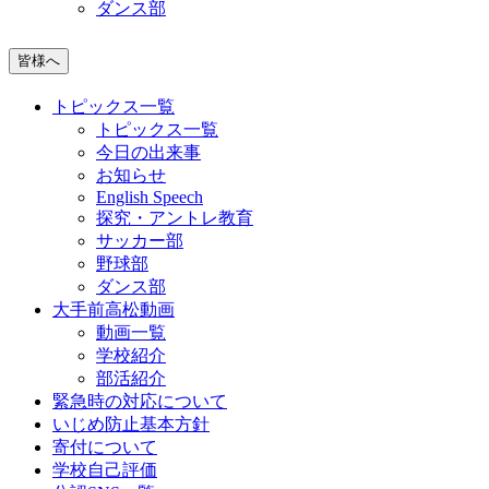
ダンス部
皆様へ
トピックス一覧
トピックス一覧
今日の出来事
お知らせ
English Speech
探究・アントレ教育
サッカー部
野球部
ダンス部
大手前高松動画
動画一覧
学校紹介
部活紹介
緊急時の対応について
いじめ防止基本方針
寄付について
学校自己評価