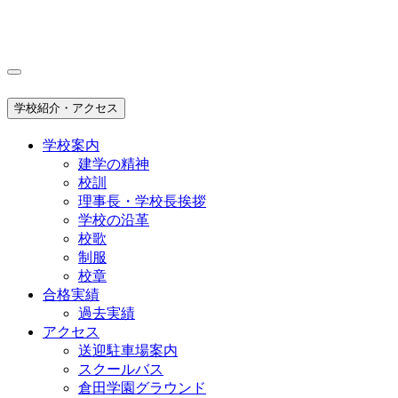
学校紹介・アクセス
学校案内
建学の精神
校訓
理事長・学校長挨拶
学校の沿革
校歌
制服
校章
合格実績
過去実績
アクセス
送迎駐車場案内
スクールバス
倉田学園グラウンド