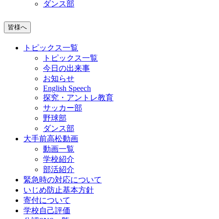
ダンス部
皆様へ
トピックス一覧
トピックス一覧
今日の出来事
お知らせ
English Speech
探究・アントレ教育
サッカー部
野球部
ダンス部
大手前高松動画
動画一覧
学校紹介
部活紹介
緊急時の対応について
いじめ防止基本方針
寄付について
学校自己評価