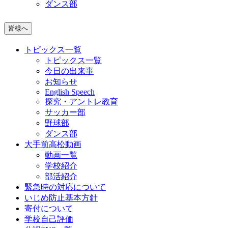
ダンス部
皆様へ
トピックス一覧
トピックス一覧
今日の出来事
お知らせ
English Speech
探究・アントレ教育
サッカー部
野球部
ダンス部
大手前高松動画
動画一覧
学校紹介
部活紹介
緊急時の対応について
いじめ防止基本方針
寄付について
学校自己評価