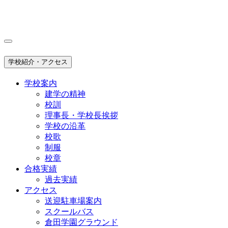
学校紹介・アクセス
学校案内
建学の精神
校訓
理事長・学校長挨拶
学校の沿革
校歌
制服
校章
合格実績
過去実績
アクセス
送迎駐車場案内
スクールバス
倉田学園グラウンド