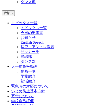
ダンス部
皆様へ
トピックス一覧
トピックス一覧
今日の出来事
お知らせ
English Speech
探究・アントレ教育
サッカー部
野球部
ダンス部
大手前高松動画
動画一覧
学校紹介
部活紹介
緊急時の対応について
いじめ防止基本方針
寄付について
学校自己評価