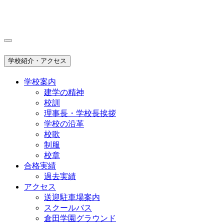
学校紹介・アクセス
学校案内
建学の精神
校訓
理事長・学校長挨拶
学校の沿革
校歌
制服
校章
合格実績
過去実績
アクセス
送迎駐車場案内
スクールバス
倉田学園グラウンド