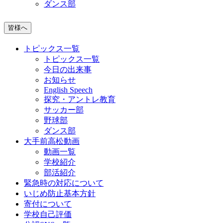
ダンス部
皆様へ
トピックス一覧
トピックス一覧
今日の出来事
お知らせ
English Speech
探究・アントレ教育
サッカー部
野球部
ダンス部
大手前高松動画
動画一覧
学校紹介
部活紹介
緊急時の対応について
いじめ防止基本方針
寄付について
学校自己評価