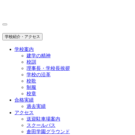
学校紹介・アクセス
学校案内
建学の精神
校訓
理事長・学校長挨拶
学校の沿革
校歌
制服
校章
合格実績
過去実績
アクセス
送迎駐車場案内
スクールバス
倉田学園グラウンド