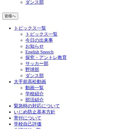
ダンス部
皆様へ
トピックス一覧
トピックス一覧
今日の出来事
お知らせ
English Speech
探究・アントレ教育
サッカー部
野球部
ダンス部
大手前高松動画
動画一覧
学校紹介
部活紹介
緊急時の対応について
いじめ防止基本方針
寄付について
学校自己評価