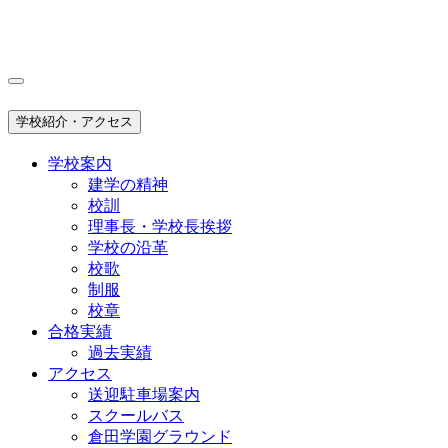
学校紹介・アクセス
学校案内
建学の精神
校訓
理事長・学校長挨拶
学校の沿革
校歌
制服
校章
合格実績
過去実績
アクセス
送迎駐車場案内
スクールバス
倉田学園グラウンド