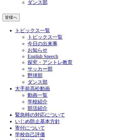
ダンス部
皆様へ
トピックス一覧
トピックス一覧
今日の出来事
お知らせ
English Speech
探究・アントレ教育
サッカー部
野球部
ダンス部
大手前高松動画
動画一覧
学校紹介
部活紹介
緊急時の対応について
いじめ防止基本方針
寄付について
学校自己評価