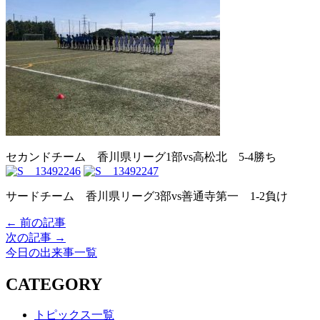
セカンドチーム 香川県リーグ1部vs高松北 5-4勝ち
サードチーム 香川県リーグ3部vs善通寺第一 1-2負け
← 前の記事
次の記事 →
今日の出来事一覧
CATEGORY
トピックス一覧