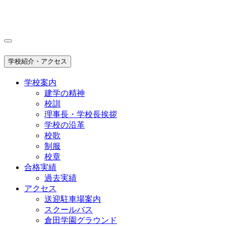
学校紹介・アクセス
学校案内
建学の精神
校訓
理事長・学校長挨拶
学校の沿革
校歌
制服
校章
合格実績
過去実績
アクセス
送迎駐車場案内
スクールバス
倉田学園グラウンド